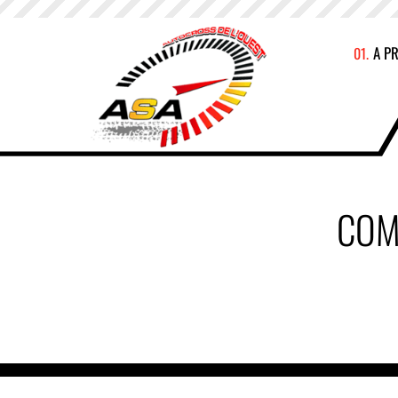
A P
COM