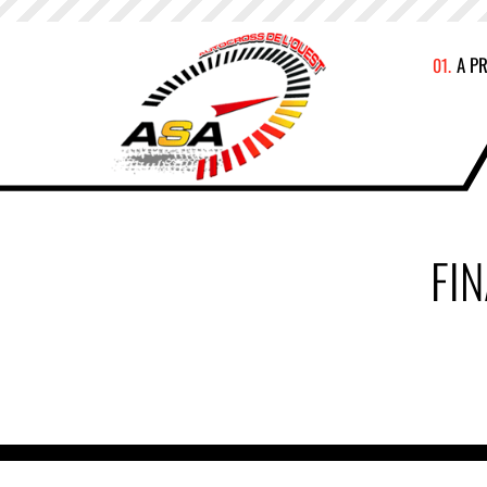
A P
FI